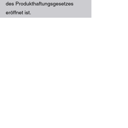
des Produkthaftungsgesetzes
eröffnet ist.
Beschränkungen gegenüber
Unternehmern
Gegenüber Unternehmern gelten
als Vereinbarung über die
Beschaffenheit der Ware nur
unsere eigenen Angaben und die
Produktbeschreibungen des
Herstellers, die in den Vertrag
einbezogen wurden; für öffentliche
Äußerungen des Herstellers oder
sonstige Werbeaussagen
übernehmen wir keine Haftung.